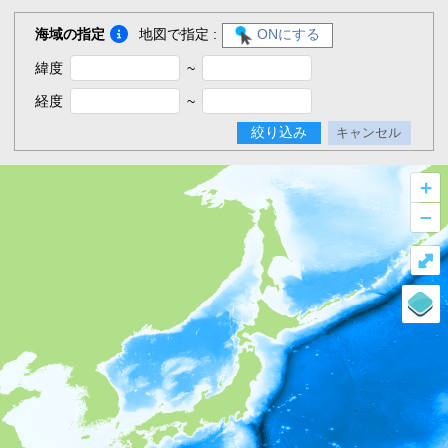
海域の指定
地図で指定 :
ONにする
緯度
~
経度
~
絞り込み
キャンセル
+
–
⤢