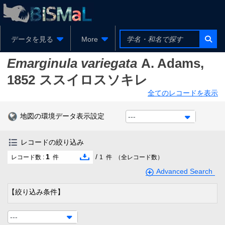
データを見る
More
Emarginula variegata
A. Adams,
1852
ススイロスソキレ
全てのレコードを表示
地図の環境データ表示設定
---
レコードの絞り込み
1
/
レコード数 :
件
1
件
（全レコード数）
Advanced Search
【絞り込み条件】
---