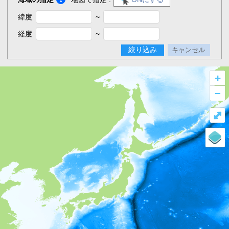
緯度
~
経度
~
絞り込み
キャンセル
+
–
⤢