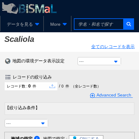
データを見る
More
Scaliola
全てのレコードを表示
地図の環境データ表示設定
---
レコードの絞り込み
0
/
レコード数 :
件
0
件
（全レコード数）
Advanced Search
【絞り込み条件】
---
海域の指定
地図で指定 :
ONにする