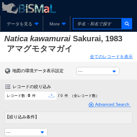
データを見る
More
Natica kawamurai
Sakurai, 1983
アマグモタマガイ
全てのレコードを表示
地図の環境データ表示設定
---
レコードの絞り込み
0
/
レコード数 :
件
0
件
（全レコード数）
Advanced Search
【絞り込み条件】
---