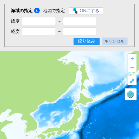
海域の指定
地図で指定 :
ONにする
緯度
~
経度
~
絞り込み
キャンセル
+
–
⤢