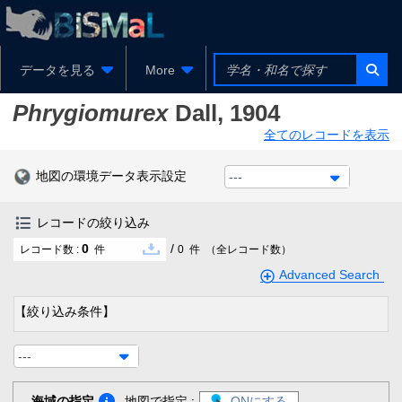
データを見る
More
Phrygiomurex
Dall, 1904
全てのレコードを表示
地図の環境データ表示設定
---
レコードの絞り込み
0
/
レコード数 :
件
0
件
（全レコード数）
Advanced Search
【絞り込み条件】
---
海域の指定
地図で指定 :
ONにする