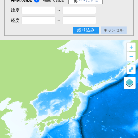
緯度
~
経度
~
絞り込み
キャンセル
+
–
⤢