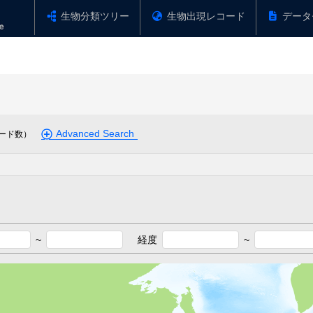
生物分類ツリー
生物出現レコード
データ
Advanced Search
ード数）
~
経度
~