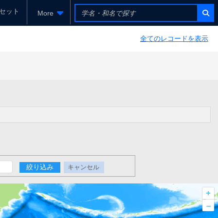
セット
More
全てのレコードを表示
絞り込み
キャンセル
+
–