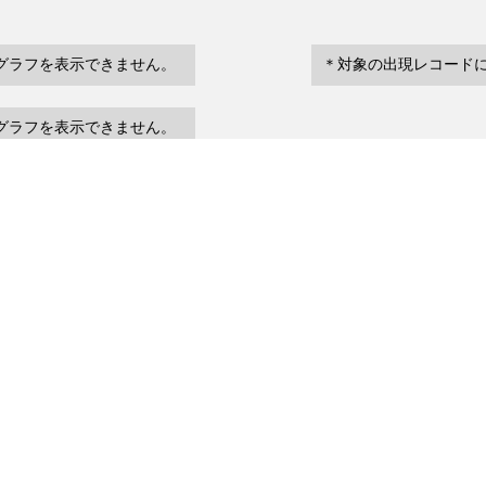
グラフを表示できません。
＊対象の出現レコード
グラフを表示できません。
eventDate
場所など
urrenceStatus
～