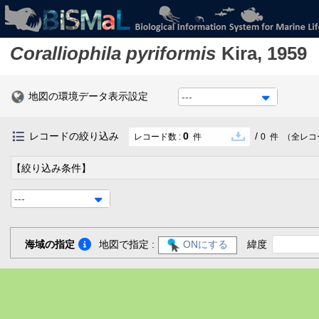
Coralliophila pyriformis
Kira, 1959
地図の環境データ表示設定
---
レコードの絞り込み
0
/
レコード数 :
件
0
件
（全レコ
【絞り込み条件】
---
海域の指定
地図で指定 :
ONにする
緯度