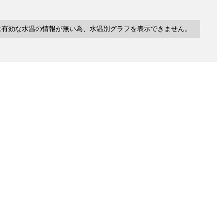
に有効な水温の情報が無い為、水温別グラフを表示できません。
10件
塩分
深度
水温
緯度/
～
～
～
経度
検索