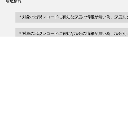
環境情報
＊対象の出現レコードに有効な深度の情報が無い為、深度別
＊対象の出現レコードに有効な塩分の情報が無い為、塩分別
レコード一覧
0
レコード数 :
件
scientificName
occ
occurrenceID
No search records.