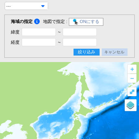
---
海域の指定
地図で指定 :
ONにする
緯度
~
経度
~
絞り込み
キャンセル
+
–
⤢