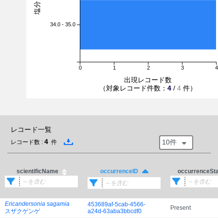
34.0 - 35.0
0
1
2
3
4
出現レコード数
（対象レコード件数：
4
/
4
件）
レコード一覧
4
10件
レコード数 :
件
scientificName
occurrenceSt
occurrenceID
Ericandersonia sagamia
453689af-5cab-4566-
Present
スザクゲンゲ
a24d-63aba3bbcdf0