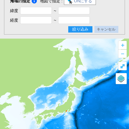
海域の指定
地図で指定 :
ONにする
緯度
~
経度
~
絞り込み
キャンセル
+
–
⤢