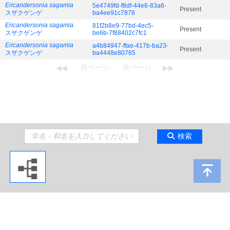
Ericandersonia sagamia
5e4749fd-f8df-44e6-83a6-
Present
スザクゲンゲ
ba4ee91c7878
Ericandersonia sagamia
81f2b8e9-77bd-4ec5-
Present
スザクゲンゲ
be6b-7f88402c7fc1
Ericandersonia sagamia
a4b84947-ffae-417b-ba23-
Present
スザクゲンゲ
ba4448e80765
検索
Copyright 2009 Japan Agency for Marine-Earth Science and Technology