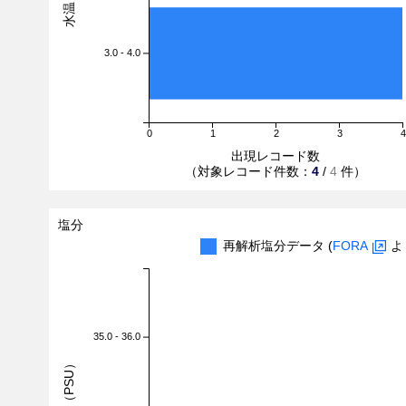
3.0 - 4.0
0
1
2
3
4
出現レコード数
（対象レコード件数：
4
/
4
件）
塩分
再解析塩分データ (
FORA
よ
35.0 - 36.0
塩分（PSU）