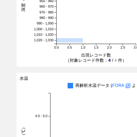
深度（m）
950 - 960
960 - 970
970 - 980
980 - 990
990 - 1,000
1,000 - 1,010
1,010 - 1,020
1,020 - 1,030
0.0
0.5
1.0
1.5
2.0
2.5
3.
出現レコード数
（対象レコード件数：
4
/
4
件）
水温
再解析水温データ (
FORA
よ
4.0 - 5.0
水温（℃）