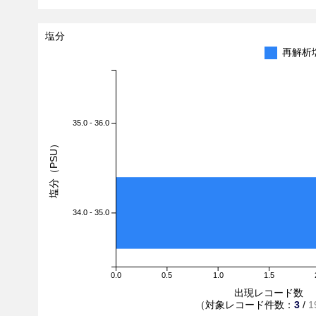
塩分
再解析
35.0 - 36.0
塩分（PSU）
34.0 - 35.0
0.0
0.5
1.0
1.5
出現レコード数
（対象レコード件数：
3
/
1