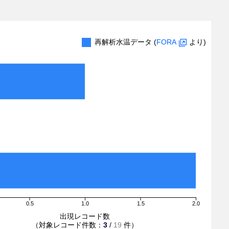
再解析水温データ (
FORA
より)
0.5
1.0
1.5
2.0
出現レコード数
（対象レコード件数：
3
/
19
件）