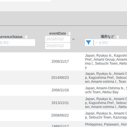
eventDate
場所など
urrenceStatus
～
Japan, Ryukyu Is., Kagosh
Pref., Amami Group, Amam
2006/11/17
ima I., Setouchi Town, Atet
y
Japan, Ryukyu Is., Amami 
2014/06/23
p, Kagoshima Pref., Setouc
wn, Amami-oshima I., Tean
Japan, Amami-Oshima Is., 
2006/11/16
uchi Town, Atetsu Bay
Japan, Ryukyu Is., Amami 
2013/12/11
p, Kagoshima Pref., Setouc
wn, Amami-oshima I., Atets
Japan, Ryukyu Is., Amami 
2008/06/22
p, Setouchi Town, Kazurag
Philippines, PalawanI., Ho
1988/11/17