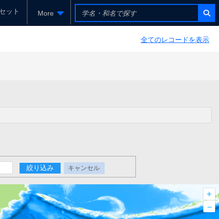
セット
More
全てのレコードを表示
絞り込み
キャンセル
+
–