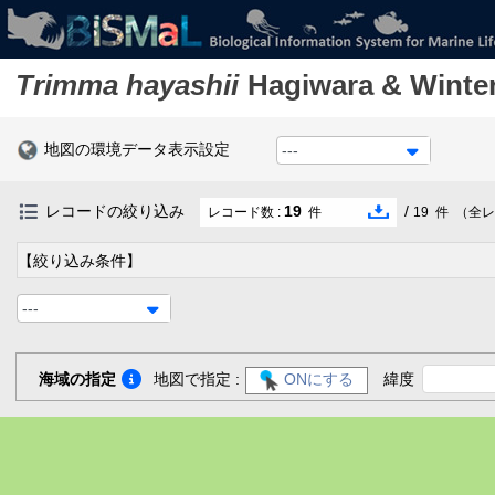
Trimma hayashii
Hagiwara & Winte
地図の環境データ表示設定
---
レコードの絞り込み
19
/
レコード数 :
件
19
件
（全レ
【絞り込み条件】
---
海域の指定
地図で指定 :
ONにする
緯度