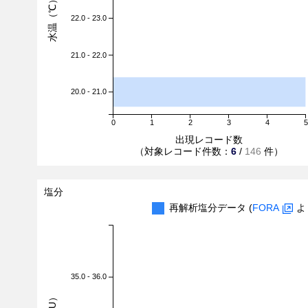
水温（℃）
22.0 - 23.0
21.0 - 22.0
20.0 - 21.0
0
1
2
3
4
5
出現レコード数
（対象レコード件数：
6
/
146
件）
塩分
再解析塩分データ (
FORA
よ
35.0 - 36.0