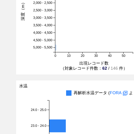
深度（m）
2,000 - 2,500
2,500 - 3,000
3,000 - 3,500
3,500 - 4,000
4,000 - 4,500
4,500 - 5,000
5,000 - 5,500
0
10
20
30
40
50
出現レコード数
（対象レコード件数：
62
/
146
件）
水温
再解析水温データ (
FORA
よ
24.0 - 25.0
23.0 - 24.0