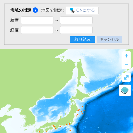
海域の指定
地図で指定 :
ONにする
緯度
~
経度
~
絞り込み
キャンセル
+
–
⤢