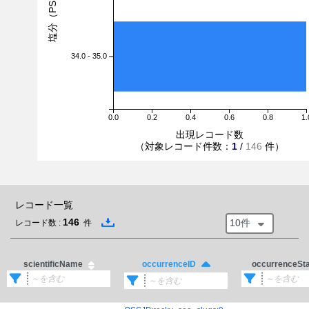
塩分（PSU）
34.0 - 35.0
0.0
0.2
0.4
0.6
0.8
1.
出現レコード数
（対象レコード件数：
1
/
146
件）
レコード一覧
146
10件
レコード数 :
件
scientificName
occurrenceSt
occurrenceID