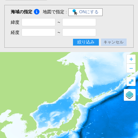
海域の指定
地図で指定 :
ONにする
緯度
~
経度
~
絞り込み
キャンセル
+
–
⤢