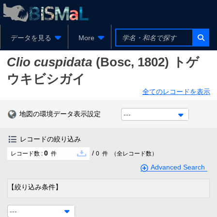
データを見る
More
Clio cuspidata
(Bosc, 1802)
トゲ
ウキビシガイ
全てのレコードを表示
地図の環境データ表示設定
---
レコードの絞り込み
0
/
レコード数 :
件
0
件
（全レコード数）
Advanced Search
【絞り込み条件】
---