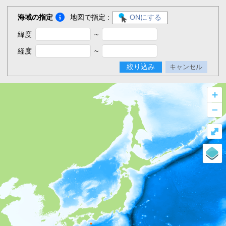
海域の指定
地図で指定 :
ONにする
緯度
~
経度
~
絞り込み
キャンセル
+
–
⤢