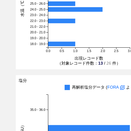
水温（℃）
25.0 - 26.0
24.0 - 25.0
23.0 - 24.0
22.0 - 23.0
21.0 - 22.0
20.0 - 21.0
19.0 - 20.0
18.0 - 19.0
0.0
0.5
1.0
1.5
2.0
2.5
3.
出現レコード数
（対象レコード件数：
13
/
26
件）
塩分
再解析塩分データ (
FORA
よ
35.0 - 36.0