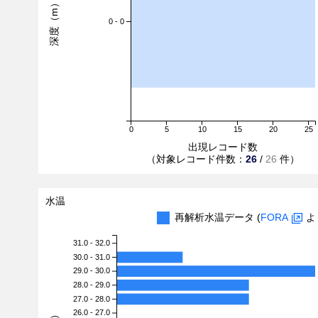
深度（m）
0 - 0
0
5
10
15
20
25
出現レコード数
（対象レコード件数：
26
/
26
件）
水温
再解析水温データ (
FORA
よ
31.0 - 32.0
30.0 - 31.0
29.0 - 30.0
28.0 - 29.0
27.0 - 28.0
26.0 - 27.0