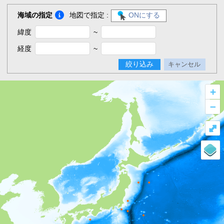
海域の指定
地図で指定 :
ONにする
緯度
~
経度
~
絞り込み
キャンセル
+
–
⤢