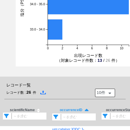
塩分（PSU）
34.0 - 35.0
33.0 - 34.0
0
2
4
6
8
10
出現レコード数
（対象レコード件数：
13
/
26
件）
レコード一覧
26
10件
レコード数 :
件
scientificName
occurrenceSt
occurrenceID
urn:catalog:JODC:J-