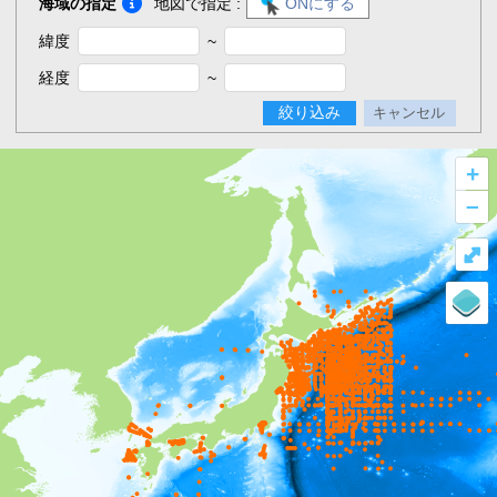
海域の指定
地図で指定 :
ONにする
緯度
~
経度
~
絞り込み
キャンセル
+
–
⤢