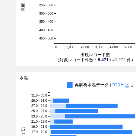
深度（m）
250 - 300
300 - 350
350 - 400
400 - 450
450 - 500
0
1,000
2,000
3,000
4,000
5,000
出現レコード数
（対象レコード件数：
8,471
/
46,272
件）
水温
再解析水温データ (
FORA
よ
31.0 - 33.0
29.0 - 31.0
27.0 - 29.0
25.0 - 27.0
23.0 - 25.0
21.0 - 23.0
水温（℃）
19.0 - 21.0
17.0 - 19.0