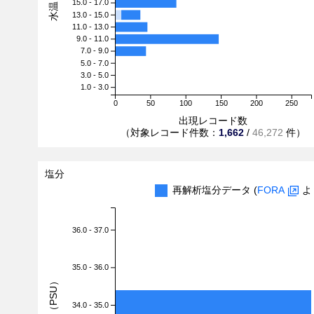
15.0 - 17.0
13.0 - 15.0
11.0 - 13.0
9.0 - 11.0
7.0 - 9.0
5.0 - 7.0
3.0 - 5.0
1.0 - 3.0
0
50
100
150
200
250
出現レコード数
（対象レコード件数：
1,662
/
46,272
件）
塩分
再解析塩分データ (
FORA
よ
36.0 - 37.0
35.0 - 36.0
塩分（PSU）
34.0 - 35.0