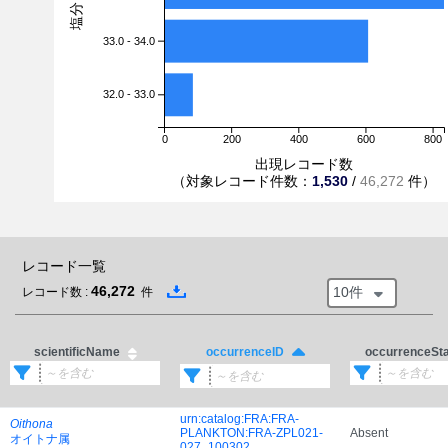
33.0 - 34.0
32.0 - 33.0
0
200
400
600
800
出現レコード数
（対象レコード件数：
1,530
/
46,272
件）
レコード一覧
46,272
10件
レコード数 :
件
scientificName
occurrenceSt
occurrenceID
urn:catalog:FRA:FRA-
Oithona
PLANKTON:FRA-ZPL021-
Absent
オイトナ属
027_100302