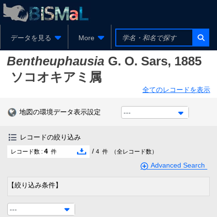
データを見る
More
Bentheuphausia
G. O. Sars, 1885
ソコオキアミ属
全てのレコードを表示
地図の環境データ表示設定
---
レコードの絞り込み
4
/
レコード数 :
件
4
件
（全レコード数）
Advanced Search
【絞り込み条件】
---