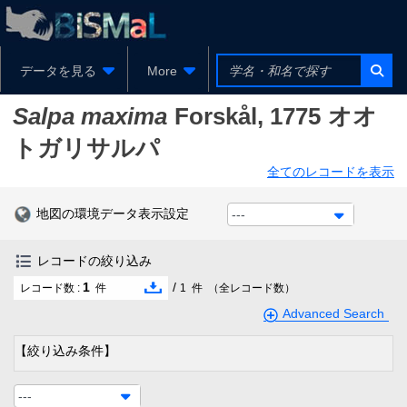
データを見る
More
Salpa maxima
Forskål, 1775
オオ
トガリサルパ
全てのレコードを表示
地図の環境データ表示設定
---
レコードの絞り込み
1
/
レコード数 :
件
1
件
（全レコード数）
Advanced Search
【絞り込み条件】
---