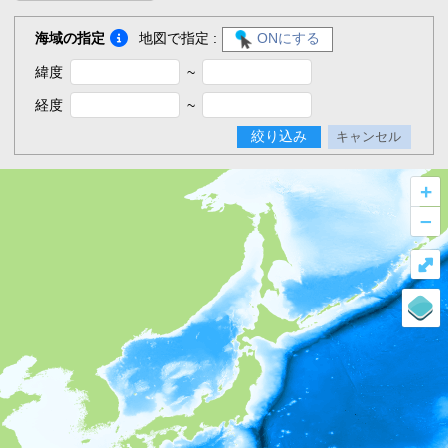
海域の指定
地図で指定 :
ONにする
緯度
~
経度
~
絞り込み
キャンセル
+
–
⤢