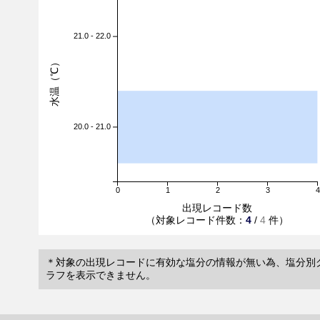
21.0 - 22.0
水温（℃）
20.0 - 21.0
0
1
2
3
4
出現レコード数
（対象レコード件数：
4
/
4
件）
＊対象の出現レコードに有効な塩分の情報が無い為、塩分別
ラフを表示できません。