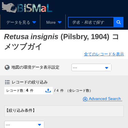
データを見る
More
Retusa insignis
(Pilsbry, 1904)
コ
メツブガイ
全てのレコードを表示
地図の環境データ表示設定
---
レコードの絞り込み
4
/
レコード数 :
件
4
件
（全レコード数）
Advanced Search
【絞り込み条件】
---