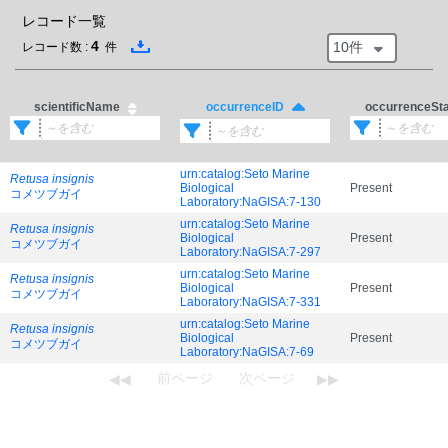
レコード一覧
4
10件
レコード数 :
件
scientificName
occurrenceSt
occurrenceID
urn:catalog:Seto Marine
Retusa insignis
Biological
Present
コメツブガイ
Laboratory:NaGISA:7-130
urn:catalog:Seto Marine
Retusa insignis
Biological
Present
コメツブガイ
Laboratory:NaGISA:7-297
urn:catalog:Seto Marine
Retusa insignis
Biological
Present
コメツブガイ
Laboratory:NaGISA:7-331
urn:catalog:Seto Marine
Retusa insignis
Biological
Present
コメツブガイ
Laboratory:NaGISA:7-69