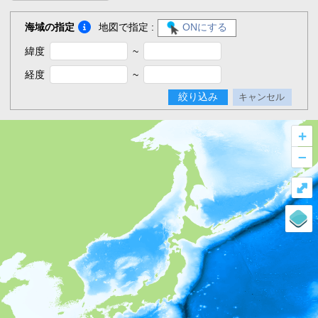
海域の指定
地図で指定 :
ONにする
緯度
~
経度
~
絞り込み
キャンセル
+
–
⤢