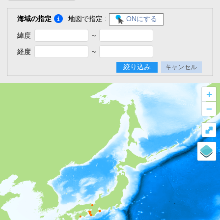
海域の指定
地図で指定 :
ONにする
緯度
~
経度
~
絞り込み
キャンセル
+
–
⤢