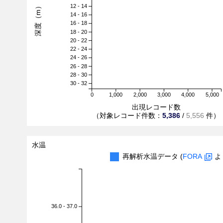
深度（m）
12 - 14
14 - 16
16 - 18
18 - 20
20 - 22
22 - 24
24 - 26
26 - 28
28 - 30
30 - 32
0
1,000
2,000
3,000
4,000
5,000
出現レコード数
（対象レコード件数：
5,386
/
5,556
件）
水温
再解析水温データ (
FORA
よ
36.0 - 37.0