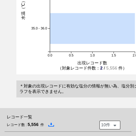
水温（℃）
35.0 - 36.0
0.0
0.5
1.0
1.5
2.
出現レコード数
（対象レコード件数：
2
/
5,556
件）
＊対象の出現レコードに有効な塩分の情報が無い為、塩分別
ラフを表示できません。
レコード一覧
5,556
10件
レコード数 :
件