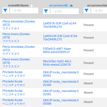
scientificName
occurrenceSt
occurrenceID
Pteria brevialata (Dunker,
1a8567fc-f19f-11e6-a144-
1872)
Present
70e2840fc270
ウグイスガイ
Pteria loveni (Dunker,
1a859146-f19f-11e6-87d4-
1879)
Present
70e2840fc270
フクラスズメ
Pteria brevialata (Dunker,
53f3e915-dd67-4aae-
1872)
Present
985d-a44335955c1f
ウグイスガイ
Pteria loveni (Dunker,
99e325bc-5a02-46c1-
1879)
Present
954d-ebeb41329078
フクラスズメ
Pinctada fucata
OKKJP:rocky_macrobiota:0
Present
ベニコチョウガイ
00581
Pinctada fucata
OKKJP:rocky_macrobiota:0
Absent
ベニコチョウガイ
01586
Pinctada fucata
OKKJP:rocky_macrobiota:0
Absent
ベニコチョウガイ
02591
Pinctada fucata
OKKJP:rocky_macrobiota:0
Absent
ベニコチョウガイ
03596