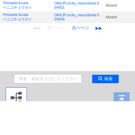
Pinctada fucata
OKKJP:rocky_macrobiota:0
Absent
ベニコチョウガイ
04601
Pinctada fucata
OKKJP:rocky_macrobiota:0
Absent
ベニコチョウガイ
05606
検索
Copyright 2009 Japan Agency for Marine-Earth Science and Technology