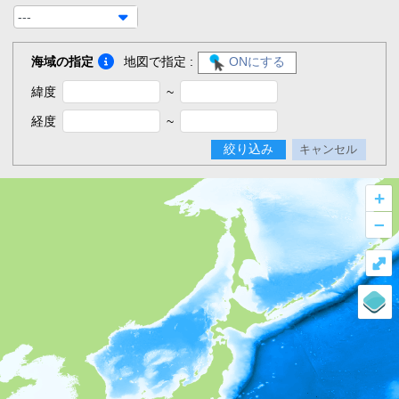
---
海域の指定
地図で指定 :
ONにする
緯度
~
経度
~
絞り込み
キャンセル
+
–
⤢