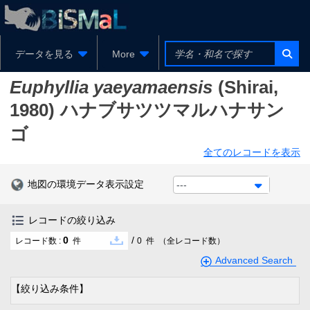
データを見る
More
Euphyllia yaeyamaensis
(Shirai,
1980)
ハナブサツツマルハナサン
ゴ
全てのレコードを表示
地図の環境データ表示設定
---
レコードの絞り込み
0
/
レコード数 :
件
0
件
（全レコード数）
Advanced Search
【絞り込み条件】