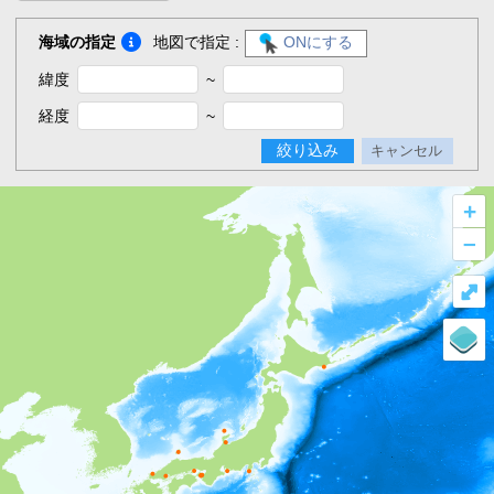
海域の指定
地図で指定 :
ONにする
緯度
~
経度
~
絞り込み
キャンセル
+
–
⤢