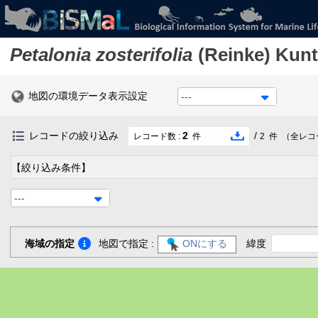
Petalonia zosterifolia
(Reinke) Kunt
地図の環境データ表示設定
---
レコードの絞り込み
2
/
レコード数 :
件
2
件
（全レコ
【絞り込み条件】
---
海域の指定
地図で指定 :
ONにする
緯度