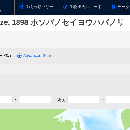
生物分類ツリー
生物出現レコード
データ
ze, 1898
ホソバノセイヨウハバノリ
Advanced Search
ード数）
~
経度
~