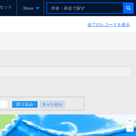
セット
More
全てのレコードを表示
絞り込み
キャンセル
+
–