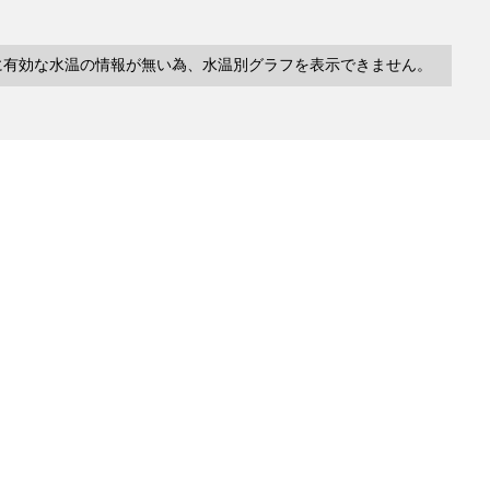
に有効な水温の情報が無い為、水温別グラフを表示できません。
10件
塩分
深度
水温
緯度/
～
～
～
経度
43.160000/

(unknown)
(unknown)
(unknown)
145.350000
42.230000/

(unknown)
(unknown)
(unknown)
139.480000