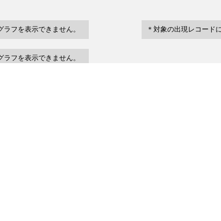
グラフを表示できません。
＊対象の出現レコード
グラフを表示できません。
eventDate
場所など
urrenceStatus
～
1987/09/07
Hanasakiminato
1987/03/18
Japan
1