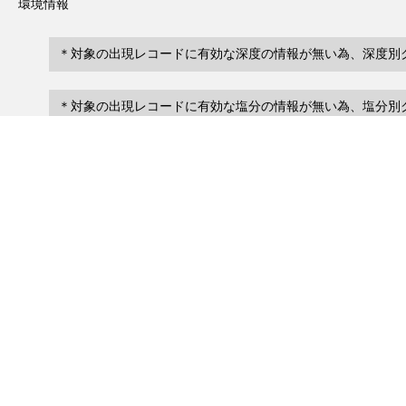
環境情報
＊対象の出現レコードに有効な深度の情報が無い為、深度別
＊対象の出現レコードに有効な塩分の情報が無い為、塩分別
レコード一覧
2
レコード数 :
件
scientificName
occ
occurrenceID
Petalonia zosterifolia
urn:catalog:S9-5:Kelp:L1120
Present
ホソバノセイヨウハバノリ
Petalonia zosterifolia
urn:catalog:S9-5:Kelp:L1129
Present
ホソバノセイヨウハバノリ