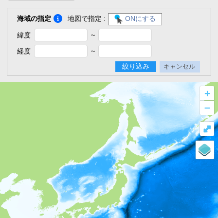
海域の指定
地図で指定 :
ONにする
緯度
~
経度
~
絞り込み
キャンセル
+
–
⤢