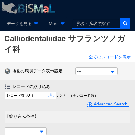
データを見る
More
Calliodentaliidae
サフランツノガ
イ科
全てのレコードを表示
地図の環境データ表示設定
---
レコードの絞り込み
0
/
レコード数 :
件
0
件
（全レコード数）
Advanced Search
【絞り込み条件】
---