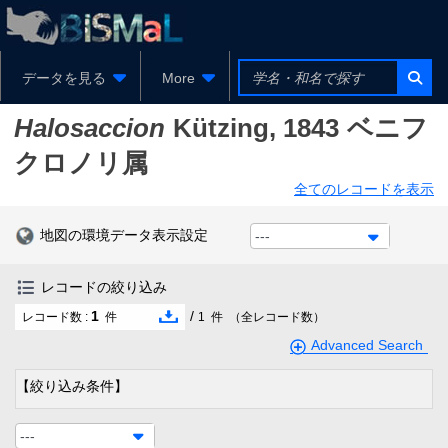
データを見る
More
Halosaccion
Kützing, 1843
ベニフ
クロノリ属
全てのレコードを表示
地図の環境データ表示設定
---
レコードの絞り込み
1
/
レコード数 :
件
1
件
（全レコード数）
Advanced Search
【絞り込み条件】
---