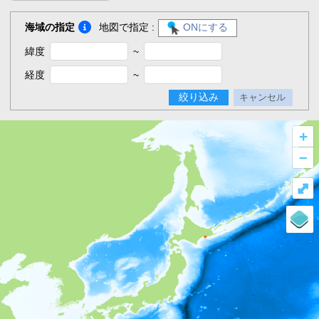
海域の指定
地図で指定 :
ONにする
緯度
~
経度
~
絞り込み
キャンセル
+
–
⤢