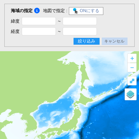
海域の指定
地図で指定 :
ONにする
緯度
~
経度
~
絞り込み
キャンセル
+
–
⤢