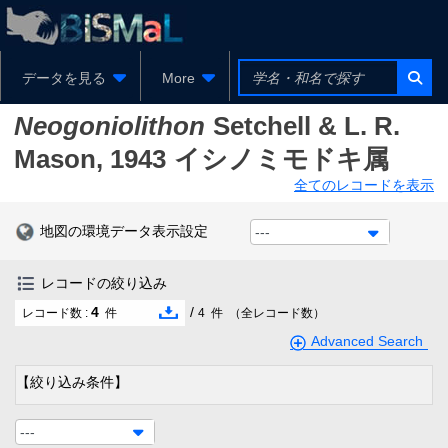
データを見る
More
Neogoniolithon
Setchell & L. R.
Mason, 1943
イシノミモドキ属
全てのレコードを表示
地図の環境データ表示設定
---
レコードの絞り込み
4
/
レコード数 :
件
4
件
（全レコード数）
Advanced Search
【絞り込み条件】
---