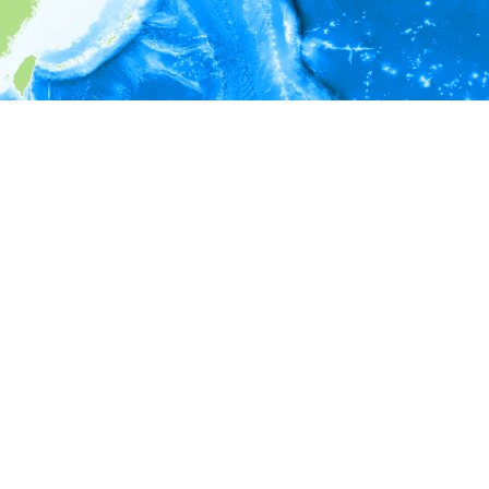
i
環境情報
＊対象の出現レコードに有効な深度の情報が無い為、深度別
ラフを表示できません。
水温
再解析水温データ (
FORA
よ
22.0 - 23.0