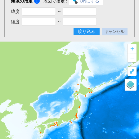
海域の指定
地図で指定 :
ONにする
緯度
~
経度
~
絞り込み
キャンセル
+
–
⤢