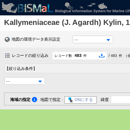
Kallymeniaceae
(J. Agardh) Kylin, 
地図の環境データ表示設定
---
レコードの絞り込み
483
/
レコード数 :
件
483
件
（
【絞り込み条件】
---
海域の指定
地図で指定 :
ONにする
緯度