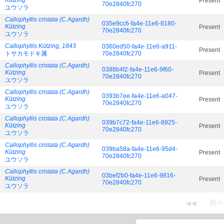
Kützing
Present
70e2840fc270
ユウソラ
Callophyllis cristata (C.Agardh)
035e9cc6-fa4e-11e6-8180-
Kützing
Present
70e2840fc270
ユウソラ
Callophyllis Kützing, 1843
0360ed50-fa4e-11e6-a911-
Present
トサカモドキ属
70e2840fc270
Callophyllis cristata (C.Agardh)
0388b4f2-fa4e-11e6-9f60-
Kützing
Present
70e2840fc270
ユウソラ
Callophyllis cristata (C.Agardh)
0393b7ee-fa4e-11e6-a047-
Kützing
Present
70e2840fc270
ユウソラ
Callophyllis cristata (C.Agardh)
039b7c72-fa4e-11e6-8925-
Kützing
Present
70e2840fc270
ユウソラ
Callophyllis cristata (C.Agardh)
039ba58a-fa4e-11e6-95d4-
Kützing
Present
70e2840fc270
ユウソラ
Callophyllis cristata (C.Agardh)
03bef2b0-fa4e-11e6-9816-
Kützing
Present
70e2840fc270
ユウソラ