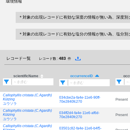
環境情報
＊対象の出現レコードに有効な深度の情報が無い為、深度別
＊対象の出現レコードに有効な塩分の情報が無い為、塩分別
レコード一覧
483
レコード数 :
件
scientificName
occ
occurrenceID
Callophyllis cristata (C.Agardh)
034cbe2a-fa4e-11e6-90ff-
Kützing
Present
70e2840fc270
ユウソラ
Callophyllis cristata (C.Agardh)
034ff2d4-fa4e-11e6-af6d-
Kützing
Present
70e2840fc270
ユウソラ
Callophyllis cristata (C.Agardh)
03501c82-fa4e-11e6-b4f5-