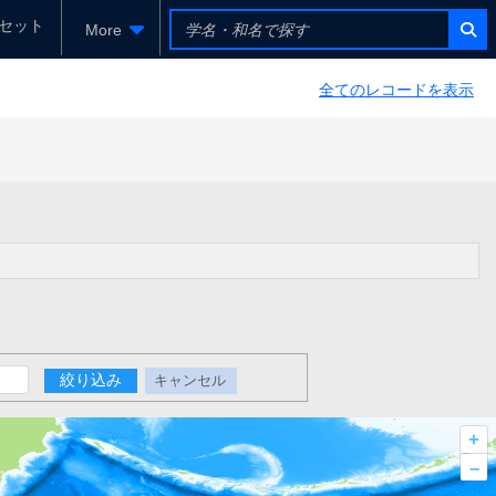
セット
More
全てのレコードを表示
絞り込み
キャンセル
+
–