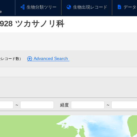
生物分類ツリー
生物出現レコード
データ
1928
ツカサノリ科
Advanced Search
全レコード数）
~
経度
~