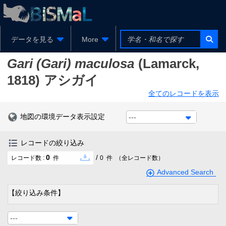
データを見る
More
Gari (Gari) maculosa
(Lamarck,
1818)
アシガイ
全てのレコードを表示
地図の環境データ表示設定
---
レコードの絞り込み
0
/
レコード数 :
件
0
件
（全レコード数）
Advanced Search
【絞り込み条件】
---