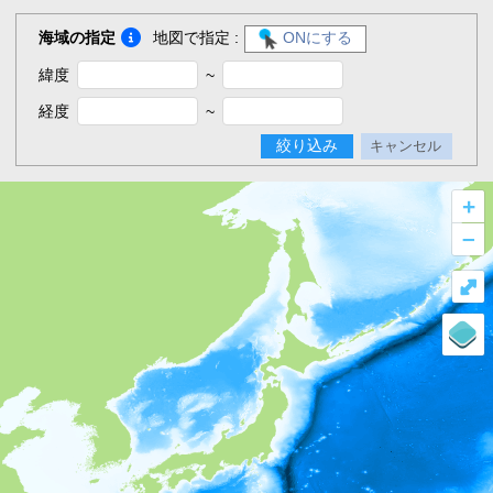
海域の指定
地図で指定 :
ONにする
緯度
~
経度
~
絞り込み
キャンセル
+
–
⤢