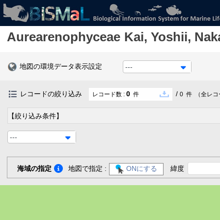
Aurearenophyceae
Kai, Yoshii, Na
地図の環境データ表示設定
---
レコードの絞り込み
0
/
レコード数 :
件
0
件
（全レコ
【絞り込み条件】
---
海域の指定
地図で指定 :
ONにする
緯度