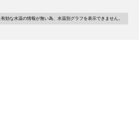
に有効な水温の情報が無い為、水温別グラフを表示できません。
10件
塩分
深度
水温
緯度/
～
～
～
経度
検索