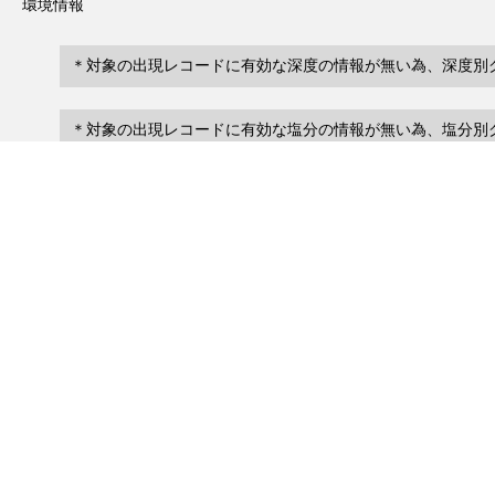
環境情報
＊対象の出現レコードに有効な深度の情報が無い為、深度別
＊対象の出現レコードに有効な塩分の情報が無い為、塩分別
レコード一覧
0
レコード数 :
件
scientificName
occ
occurrenceID
No search records.