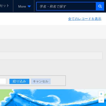
セット
More
全てのレコードを表示
絞り込み
キャンセル
+
–