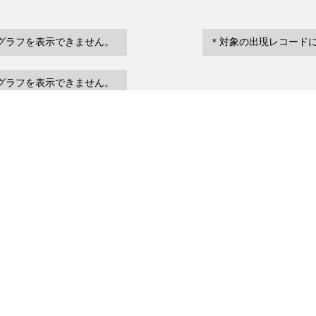
グラフを表示できません。
＊対象の出現レコード
グラフを表示できません。
eventDate
場所など
urrenceStatus
～