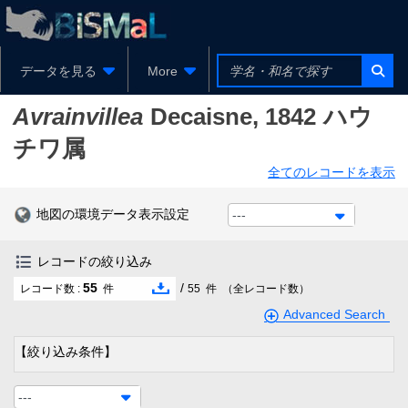
データを見る
More
Avrainvillea
Decaisne, 1842
ハウ
チワ属
全てのレコードを表示
地図の環境データ表示設定
---
レコードの絞り込み
55
/
レコード数 :
件
55
件
（全レコード数）
Advanced Search
【絞り込み条件】
---