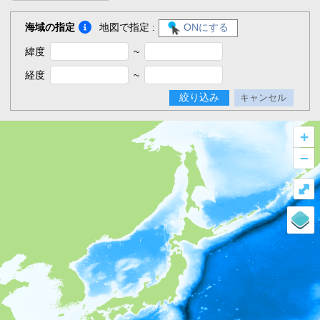
海域の指定
地図で指定 :
ONにする
緯度
~
経度
~
絞り込み
キャンセル
+
–
⤢