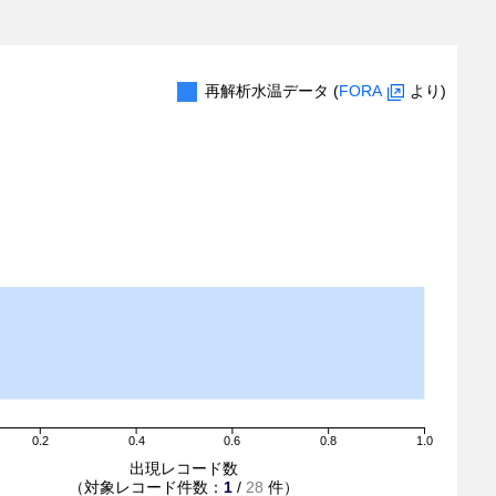
再解析水温データ (
FORA
より)
0.2
0.4
0.6
0.8
1.0
出現レコード数
（対象レコード件数：
1
/
28
件）