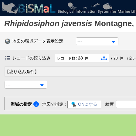
Rhipidosiphon javensis
Montagne,
地図の環境データ表示設定
---
レコードの絞り込み
28
/
レコード数 :
件
28
件
（全レ
【絞り込み条件】
---
海域の指定
地図で指定 :
ONにする
緯度