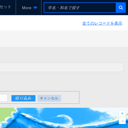
セット
More
全てのレコードを表示
絞り込み
キャンセル
+
–