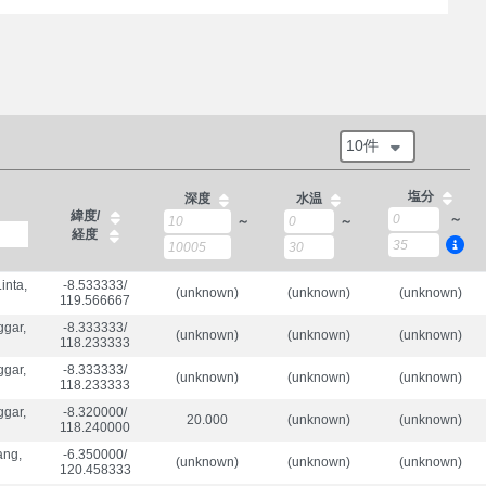
10件
塩分
深度
水温
緯度/
～
～
～
経度
inta,
-8.533333/

(unknown)
(unknown)
(unknown)
119.566667
ggar,
-8.333333/

(unknown)
(unknown)
(unknown)
118.233333
ggar,
-8.333333/

(unknown)
(unknown)
(unknown)
118.233333
ggar,
-8.320000/

20.000
(unknown)
(unknown)
118.240000
ang,
-6.350000/

(unknown)
(unknown)
(unknown)
120.458333