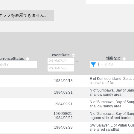
グラフを表示できません。
eventDate
場所など
urrenceStatus
～
E of Komodo Island, Selat L
1984/09/18
coastal reef flat
N of Sumbawa, Bay of San
1984/09/21
shallow sandy area
N of Sumbawa, Bay of San
1984/09/21
shallow sandy area
1984/09/21-
N of Sumbawa, Bay of San
1984/09/22
lagoon side of reef barrier
SW Salayer, E of Pulau Gu
1984/09/28
sheltered sandflat