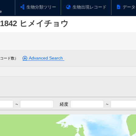
生物分類ツリー
生物出現レコード
データ
 1842
ヒメイチョウ
Advanced Search
コード数）
~
経度
~