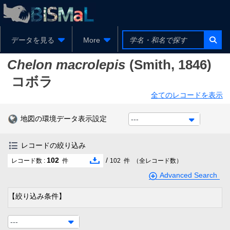
データを見る
More
Chelon macrolepis
(Smith, 1846)
コボラ
全てのレコードを表示
地図の環境データ表示設定
---
レコードの絞り込み
102
/
レコード数 :
件
102
件
（全レコード数）
Advanced Search
【絞り込み条件】
---