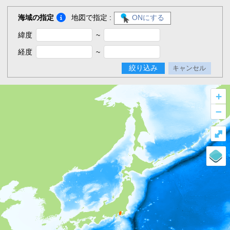
海域の指定
地図で指定 :
ONにする
緯度
~
経度
~
絞り込み
キャンセル
+
–
⤢