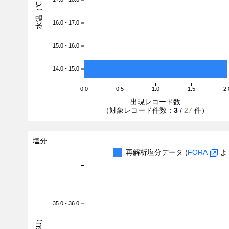
水温（℃）
16.0 - 17.0
15.0 - 16.0
14.0 - 15.0
0.0
0.5
1.0
1.5
2.
出現レコード数
（対象レコード件数：
3
/
27
件）
塩分
再解析塩分データ (
FORA
よ
35.0 - 36.0