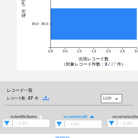
塩分（PSU）
34.0 - 35.0
0.0
0.5
1.0
1.5
2.0
2.5
3.
出現レコード数
（対象レコード件数：
3
/
27
件）
レコード一覧
27
10件
レコード数 :
件
scientificName
occurrenceSt
occurrenceID
seaslug-