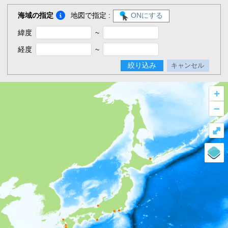
海域の指定
地図で指定 :
ONにする
緯度
~
経度
~
絞り込み
キャンセル
+
–
⤢