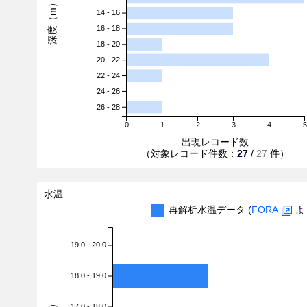
深度（m）
14 - 16
16 - 18
18 - 20
20 - 22
22 - 24
24 - 26
26 - 28
0
1
2
3
4
5
出現レコード数
（対象レコード件数：
27
/
27
件）
水温
再解析水温データ (
FORA
よ
19.0 - 20.0
18.0 - 19.0
17.0 - 18.0