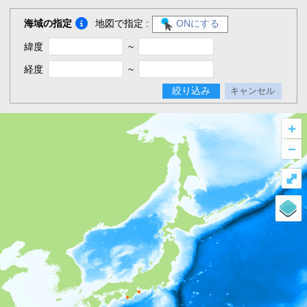
海域の指定
地図で指定 :
ONにする
緯度
~
経度
~
絞り込み
キャンセル
+
–
⤢