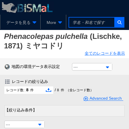
データを見る
More
Phenacolepas pulchella
(Lischke,
1871)
ミヤコドリ
全てのレコードを表示
地図の環境データ表示設定
---
レコードの絞り込み
8
/
レコード数 :
件
8
件
（全レコード数）
Advanced Search
【絞り込み条件】
---