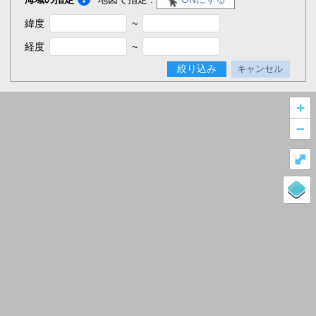
緯度
~
経度
~
絞り込み
キャンセル
+
–
⤢