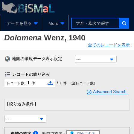
データを見る
More
Dolomena
Wenz, 1940
全てのレコードを表示
地図の環境データ表示設定
---
レコードの絞り込み
1
/
レコード数 :
件
1
件
（全レコード数）
Advanced Search
【絞り込み条件】
---
海域の指定
地図で指定 :
ONにする