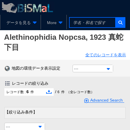
データを見る
More
Alethinophidia
Nopcsa, 1923
真蛇
下目
全てのレコードを表示
地図の環境データ表示設定
---
レコードの絞り込み
6
/
レコード数 :
件
6
件
（全レコード数）
Advanced Search
【絞り込み条件】
---