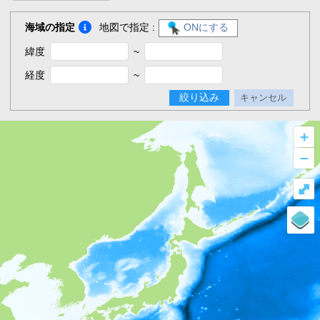
海域の指定
地図で指定 :
ONにする
緯度
~
経度
~
絞り込み
キャンセル
+
–
⤢