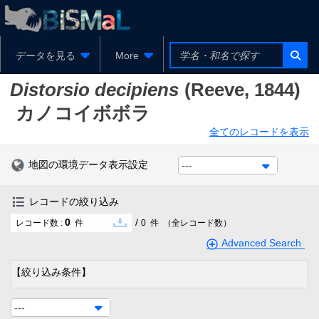
データを見る
More
Distorsio decipiens
(Reeve, 1844)
カノコイボボラ
全てのレコードを表示
地図の環境データ表示設定
---
レコードの絞り込み
0
/
レコード数 :
件
0
件
（全レコード数）
Advanced Search
【絞り込み条件】
---