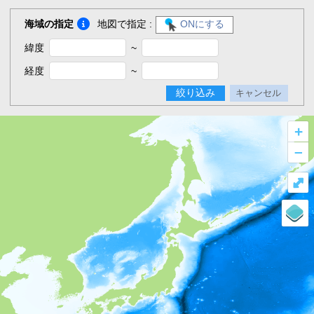
海域の指定
地図で指定 :
ONにする
緯度
~
経度
~
絞り込み
キャンセル
+
–
⤢