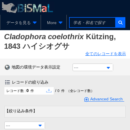
データを見る
More
Cladophora coelothrix
Kützing,
1843
ハイシオグサ
全てのレコードを表示
地図の環境データ表示設定
---
レコードの絞り込み
0
/
レコード数 :
件
0
件
（全レコード数）
Advanced Search
【絞り込み条件】
---