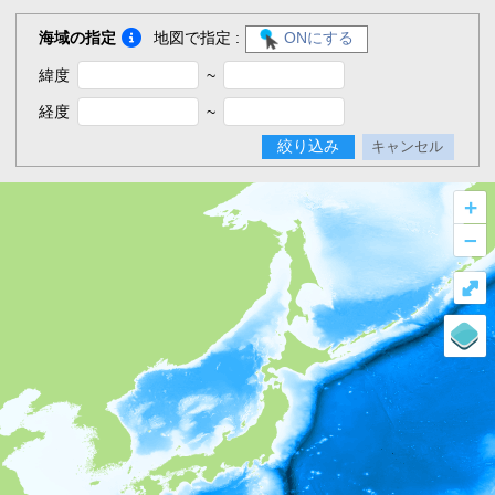
海域の指定
地図で指定 :
ONにする
緯度
~
経度
~
絞り込み
キャンセル
+
–
⤢