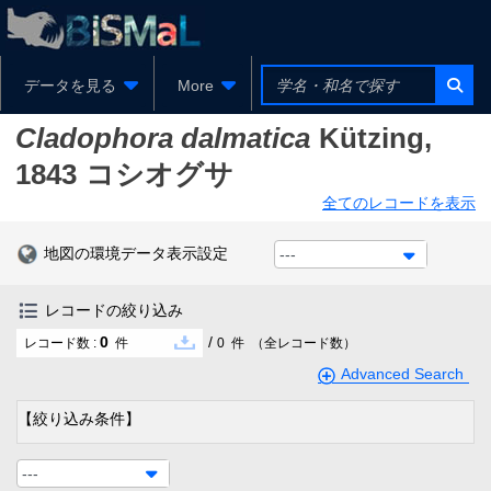
データを見る
More
Cladophora dalmatica
Kützing,
1843
コシオグサ
全てのレコードを表示
地図の環境データ表示設定
---
レコードの絞り込み
0
/
レコード数 :
件
0
件
（全レコード数）
Advanced Search
【絞り込み条件】
---