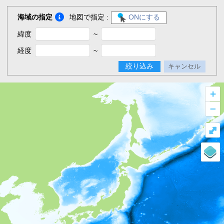
海域の指定
地図で指定 :
ONにする
緯度
~
経度
~
絞り込み
キャンセル
+
–
⤢