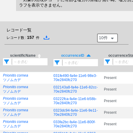
ラフを表示できません。
レコード一覧
157
10件
レコード数 :
件
scientificName
occurrenceSt
occurrenceID
Prionitis cornea
031fe490-fa4e-11e6-98e3-
Present
ツノムカデ
70e2840fc270
Prionitis cornea
032143a8-fa4e-11e6-82cc-
Present
ツノムカデ
70e2840fc270
Prionitis cornea
03222fca-fa4e-11e6-b58b-
Present
ツノムカデ
70e2840fc270
Prionitis cornea
0323dc94-fa4e-11e6-9e11-
Present
ツノムカデ
70e2840fc270
Prionitis cornea
033fa2bc-fa4e-11e6-800f-
Present
ツノムカデ
70e2840fc270