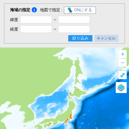
海域の指定
地図で指定 :
ONにする
緯度
~
経度
~
絞り込み
キャンセル
+
–
⤢