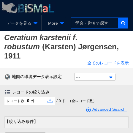
データを見る
More
Ceratium karstenii f.
robustum
(Karsten) Jørgensen,
1911
全てのレコードを表示
地図の環境データ表示設定
---
レコードの絞り込み
0
/
レコード数 :
件
0
件
（全レコード数）
Advanced Search
【絞り込み条件】