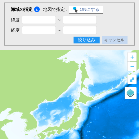
海域の指定
地図で指定 :
ONにする
緯度
~
経度
~
絞り込み
キャンセル
+
–
⤢