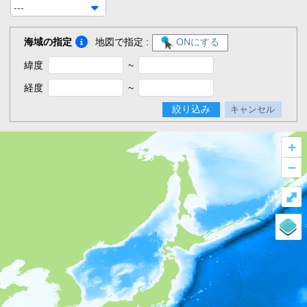
---
海域の指定
地図で指定 :
ONにする
緯度
~
経度
~
絞り込み
キャンセル
+
–
⤢