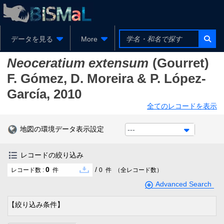
データを見る
More
Neoceratium extensum
(Gourret)
F. Gómez, D. Moreira & P. López-
García, 2010
全てのレコードを表示
地図の環境データ表示設定
---
レコードの絞り込み
0
/
レコード数 :
件
0
件
（全レコード数）
Advanced Search
【絞り込み条件】