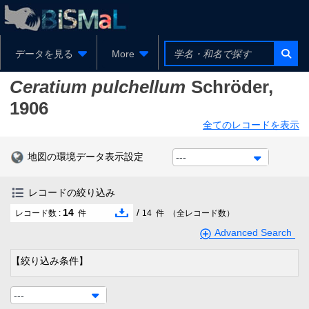
データを見る
More
Ceratium pulchellum
Schröder,
1906
全てのレコードを表示
地図の環境データ表示設定
---
レコードの絞り込み
14
/
レコード数 :
件
14
件
（全レコード数）
Advanced Search
【絞り込み条件】
---