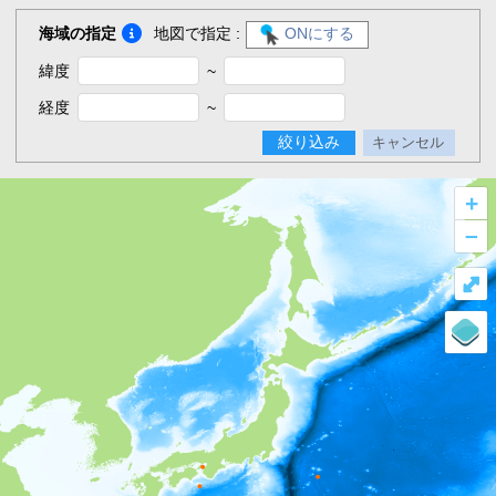
海域の指定
地図で指定 :
ONにする
緯度
~
経度
~
絞り込み
キャンセル
+
–
⤢