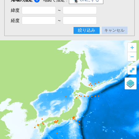
緯度
~
経度
~
絞り込み
キャンセル
+
–
⤢