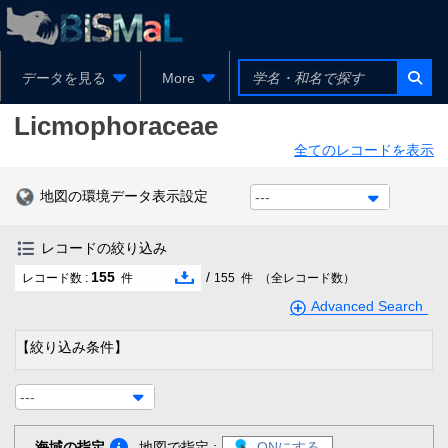
データを見る
More
Licmophoraceae
全てのレコードを表示
地図の環境データ表示設定
---
レコードの絞り込み
155
/
レコード数 :
件
155
件
（全レコード数）
Advanced Search
【絞り込み条件】
---
海域の指定
地図で指定 :
ONにする