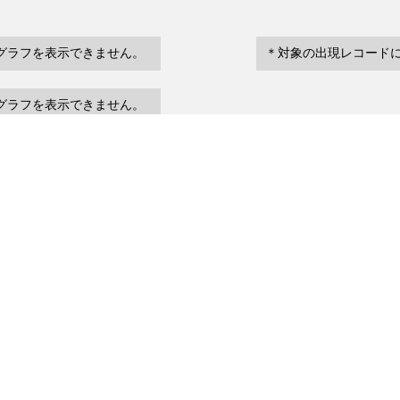
グラフを表示できません。
＊対象の出現レコード
グラフを表示できません。
eventDate
場所など
urrenceStatus
～