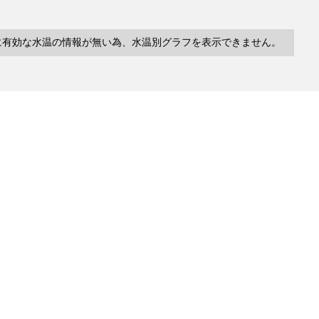
に有効な水温の情報が無い為、水温別グラフを表示できません。
10件
塩分
深度
水温
緯度/
～
～
～
経度
検索