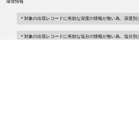
環境情報
＊対象の出現レコードに有効な深度の情報が無い為、深度別
＊対象の出現レコードに有効な塩分の情報が無い為、塩分別
レコード一覧
0
レコード数 :
件
scientificName
occ
occurrenceID
No search records.