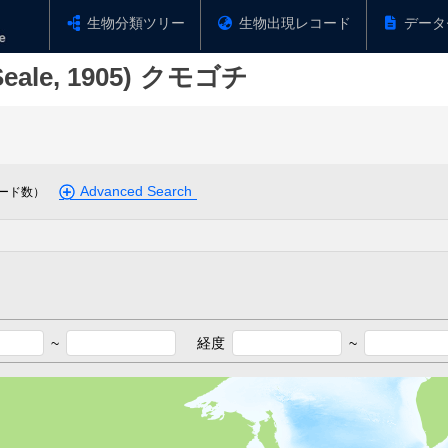
生物分類ツリー
生物出現レコード
データ
eale, 1905)
クモゴチ
Advanced Search
ード数）
~
経度
~