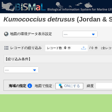
Kumococcius detrusus
(Jordan & S
地図の環境データ表示設定
---
レコードの絞り込み
0
/
レコード数 :
件
0
件
（全レコ
【絞り込み条件】
---
海域の指定
地図で指定 :
ONにする
緯度