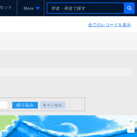
セット
More
全てのレコードを表示
絞り込み
キャンセル
+
–