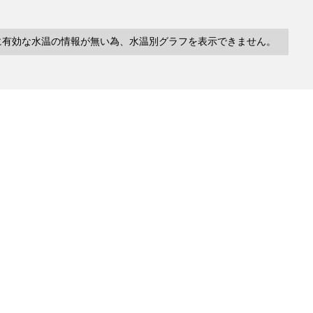
に有効な水温の情報が無い為、水温別グラフを表示できません。
10件
塩分
深度
水温
緯度/
～
～
～
経度
検索