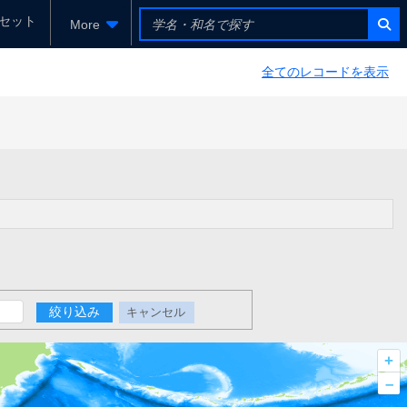
セット
More
全てのレコードを表示
絞り込み
キャンセル
+
–