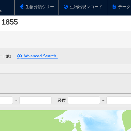
生物分類ツリー
生物出現レコード
データ
 1855
Advanced Search
ード数）
~
経度
~