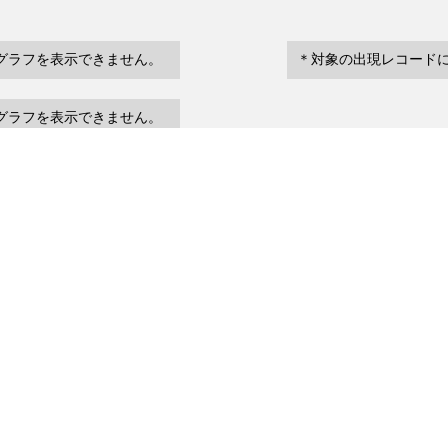
グラフを表示できません。
＊対象の出現レコード
グラフを表示できません。
eventDate
場所など
urrenceStatus
～