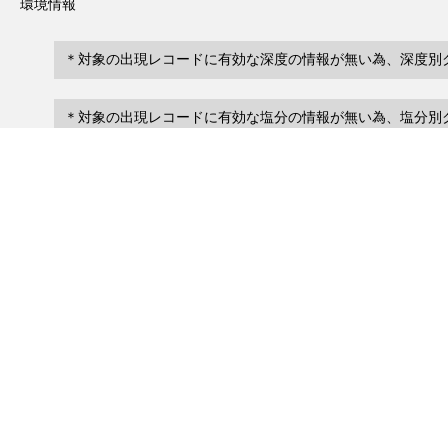
環境情報
＊対象の出現レコードに有効な深度の情報が無い為、深度別
＊対象の出現レコードに有効な塩分の情報が無い為、塩分別
レコード一覧
0
レコード数 :
件
scientificName
occ
occurrenceID
No search records.