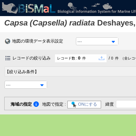
Capsa (Capsella) radiata
Deshayes,
地図の環境データ表示設定
---
レコードの絞り込み
0
/
レコード数 :
件
0
件
（全レコ
【絞り込み条件】
---
海域の指定
地図で指定 :
ONにする
緯度