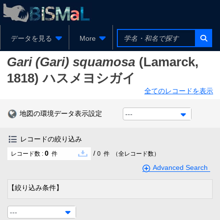
データを見る
More
Gari (Gari) squamosa
(Lamarck,
1818)
ハスメヨシガイ
全てのレコードを表示
地図の環境データ表示設定
---
レコードの絞り込み
0
/
レコード数 :
件
0
件
（全レコード数）
Advanced Search
【絞り込み条件】
---