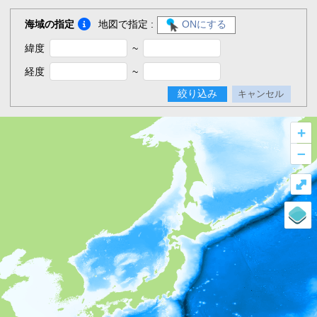
海域の指定
地図で指定 :
ONにする
緯度
~
経度
~
絞り込み
キャンセル
+
–
⤢