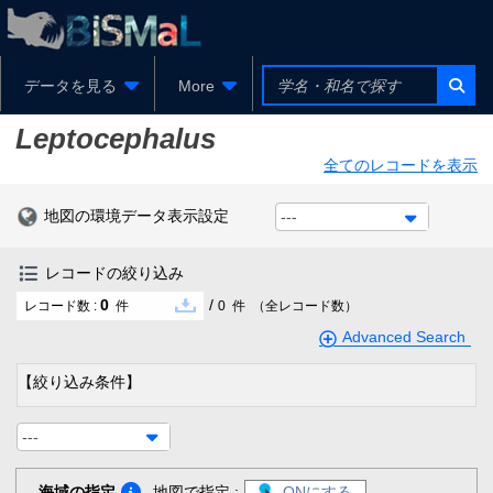
データを見る
More
Leptocephalus
全てのレコードを表示
地図の環境データ表示設定
---
レコードの絞り込み
0
/
レコード数 :
件
0
件
（全レコード数）
Advanced Search
【絞り込み条件】
---
海域の指定
地図で指定 :
ONにする