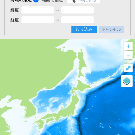
緯度
~
経度
~
絞り込み
キャンセル
+
–
⤢