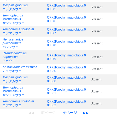
Mespilia globulus
OKKJP:rocky_macrobiota:0
Present
コシダカウニ
00875
Temnopleurus
OKKJP:rocky_macrobiota:0
toreumaticus
Present
00876
サンショウウニ
Temnotrema sculptum
OKKJP:rocky_macrobiota:0
Present
コデマリウニ
00877
Hemicentrotus
OKKJP:rocky_macrobiota:0
pulcherrimus
Present
00878
バフンウニ
Pseudocentrotus
OKKJP:rocky_macrobiota:0
depressus
Present
00879
アカウニ
Anthocidaris crassispina
OKKJP:rocky_macrobiota:0
Present
ムラサキウニ
00880
Mespilia globulus
OKKJP:rocky_macrobiota:0
Absent
コシダカウニ
01880
Temnopleurus
OKKJP:rocky_macrobiota:0
toreumaticus
Absent
01881
サンショウウニ
Temnotrema sculptum
OKKJP:rocky_macrobiota:0
Absent
コデマリウニ
01882