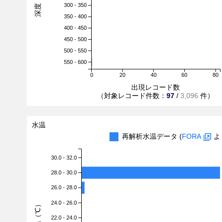
300 - 350
350 - 400
400 - 450
450 - 500
500 - 550
550 - 600
0
20
40
60
80
出現レコード数
（対象レコード件数：
97
/
3,096
件）
水温
再解析水温データ (
FORA
よ
30.0 - 32.0
28.0 - 30.0
26.0 - 28.0
24.0 - 26.0
水温（℃）
22.0 - 24.0