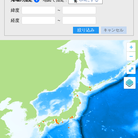
緯度
~
経度
~
絞り込み
キャンセル
+
–
⤢