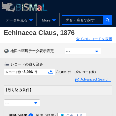
データを見る
More
Echinacea
Claus, 1876
全てのレコードを表示
地図の環境データ表示設定
---
レコードの絞り込み
3,096
/
レコード数 :
件
3,096
件
（全レコード数）
Advanced Search
【絞り込み条件】
---
海域の指定
地図で指定 :
ONにする