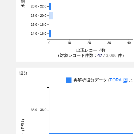
20.0 - 22.0
18.0 - 20.0
16.0 - 18.0
14.0 - 16.0
0
10
20
30
40
出現レコード数
（対象レコード件数：
47
/
3,096
件）
塩分
再解析塩分データ (
FORA
よ
35.0 - 36.0
塩分（PSU）