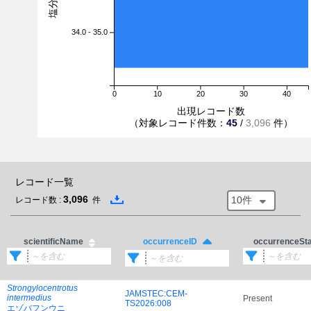
34.0 - 35.0
0
10
20
30
40
出現レコード数
（対象レコード件数：
45
/
3,096
件）
レコード一覧
3,096
10件
レコード数 :
件
scientificName
occurrenceSt
occurrenceID
Strongylocentrotus
JAMSTEC:CEM-
intermedius
Present
TS2026:008
エゾバフンウニ