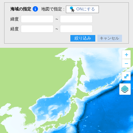
海域の指定
地図で指定 :
ONにする
緯度
~
経度
~
絞り込み
キャンセル
+
–
⤢