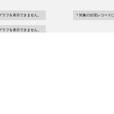
グラフを表示できません。
＊対象の出現レコード
グラフを表示できません。
eventDate
場所など
urrenceStatus
～