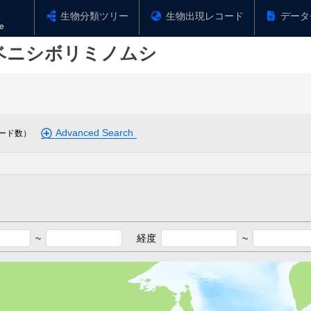
生物分類ツリー
生物出現レコード
データ
ベニシボリミノムシ
Advanced Search
ード数）
~
経度
~