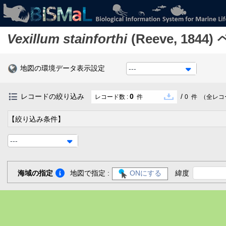
Vexillum stainforthi
(Reeve, 1844)
地図の環境データ表示設定
---
レコードの絞り込み
0
/
レコード数 :
件
0
件
（全レコ
【絞り込み条件】
---
海域の指定
地図で指定 :
ONにする
緯度