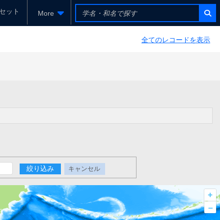
セット
More
全てのレコードを表示
絞り込み
キャンセル
+
–