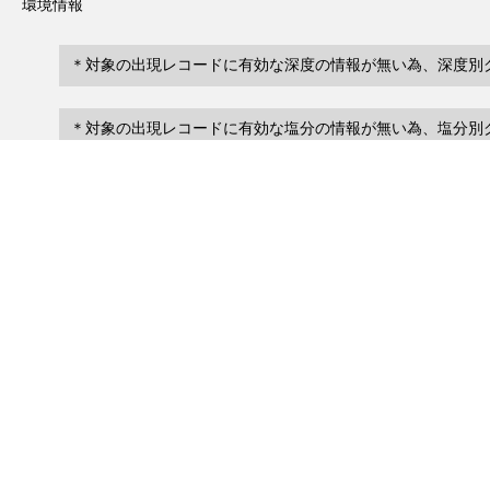
環境情報
＊対象の出現レコードに有効な深度の情報が無い為、深度別
＊対象の出現レコードに有効な塩分の情報が無い為、塩分別
レコード一覧
0
レコード数 :
件
scientificName
occ
occurrenceID
No search records.