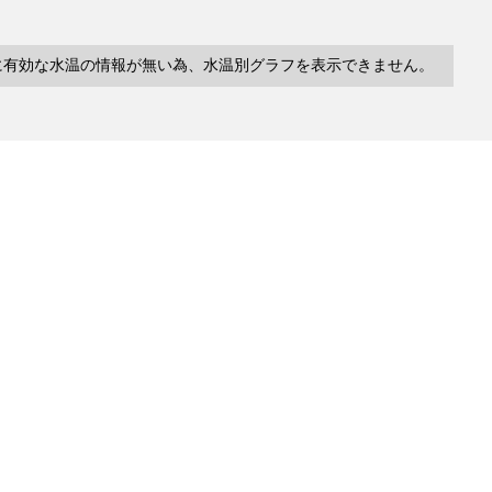
に有効な水温の情報が無い為、水温別グラフを表示できません。
10件
塩分
深度
水温
緯度/
～
～
～
経度
検索